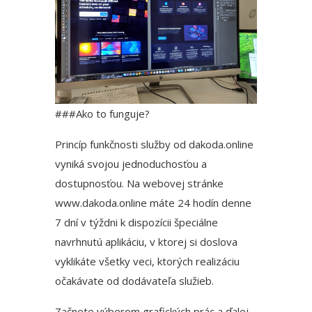
###Ako to funguje?
Princíp funkčnosti služby od
dakoda.online
vyniká svojou jednoduchosťou a
dostupnosťou. Na webovej stránke
www.dakoda.online máte 24 hodín denne
7 dní v týždni k dispozícii špeciálne
navrhnutú aplikáciu, v ktorej si doslova
vyklikáte všetky veci, ktorých realizáciu
očakávate od dodávateľa služieb.
Začnete výberom grafických prác a ďalej