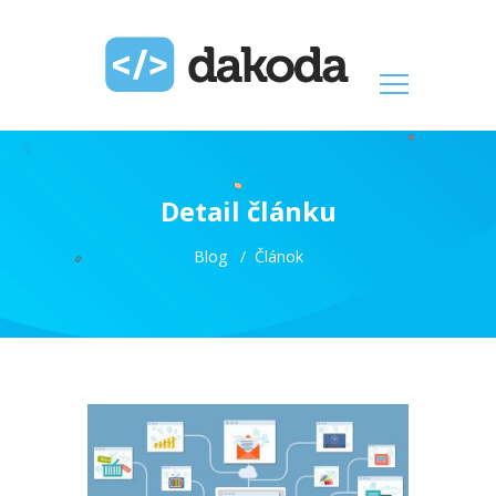
Detail článku
Blog
Článok